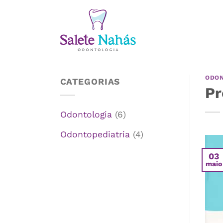
Skip
to
content
ODON
CATEGORIAS
Pr
Odontologia
(6)
Odontopediatria
(4)
03
maio