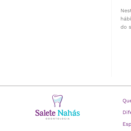
Nes
hábi
do 
Qu
Dif
Esp