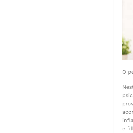
O p
Nes
psi
pro
aco
inf
e fi